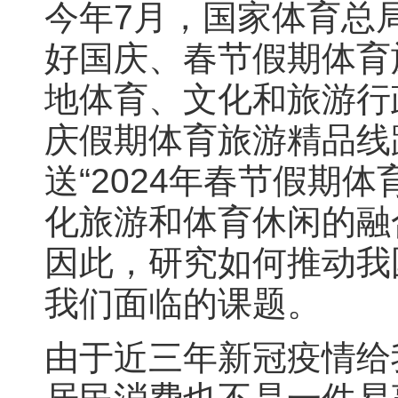
今年7月，国家体育总
好国庆、春节假期体育
地体育、文化和旅游行政部
庆假期体育旅游精品线路
送“2024年春节假期
化旅游和体育休闲的融
因此，研究如何推动我
我们面临的课题。
由于近三年新冠疫情给