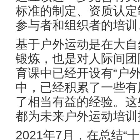
标准的制定、资质认定
参与者和组织者的培训
基于户外运动是在大自
锻炼，也是对人际间团
育课中已经开设有“户
中，已经积累了一些有
了相当有益的经验。这
都为未来户外运动培训
2021年7月，在总结