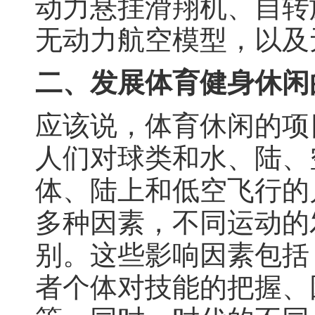
动力悬挂滑翔机、自转
无动力航空模型，以及
二、发展体育健身休闲
应该说，体育休闲的项
人们对球类和水、陆、
体、陆上和低空飞行的
多种因素，不同运动的
别。这些影响因素包括
者个体对技能的把握、