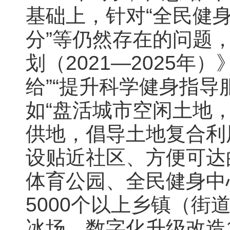
基础上，针对“全民健
分”等仍然存在的问题
划（2021—2025
给”“提升科学健身指
如“盘活城市空闲土地
供地，倡导土地复合利
设贴近社区、方便可达
体育公园、全民健身中
5000个以上乡镇（
冰场，数字化升级改造1