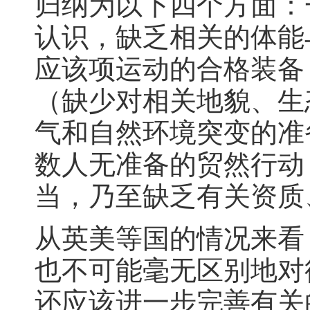
归纳为以下四个方面：
认识，缺乏相关的体能
应该项运动的合格装备
（缺少对相关地貌、生
气和自然环境突变的准
数人无准备的贸然行动
当，乃至缺乏有关资质
从英美等国的情况来看
也不可能毫无区别地对
还应该进一步完善有关